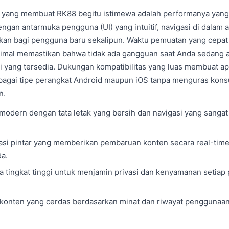
k yang membuat RK88 begitu istimewa adalah performanya yang 
ngan antarmuka pengguna (UI) yang intuitif, navigasi di dalam a
kan bagi pengguna baru sekalipun. Waktu pemuatan yang cepat d
timal memastikan bahwa tidak ada gangguan saat Anda sedang a
i yang tersedia. Dukungan kompatibilitas yang luas membuat apli
bagai tipe perangkat Android maupun iOS tanpa menguras kons
n.
 modern dengan tata letak yang bersih dan navigasi yang sanga
kasi pintar yang memberikan pembaruan konten secara real-tim
a.
 tingkat tinggi untuk menjamin privasi dan kenyamanan setiap
 konten yang cerdas berdasarkan minat dan riwayat penggunaan