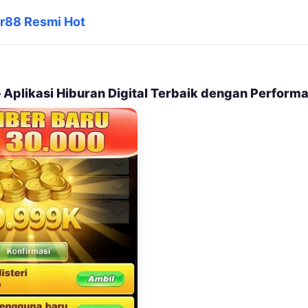
ar88 Resmi Hot
 Aplikasi Hiburan Digital Terbaik dengan Performa