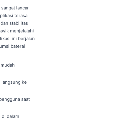
sangat lancar
plikasi terasa
an stabilitas
syik menjelajahi
kasi ini berjalan
umsi baterai
t mudah
e langsung ke
 pengguna saat
 di dalam